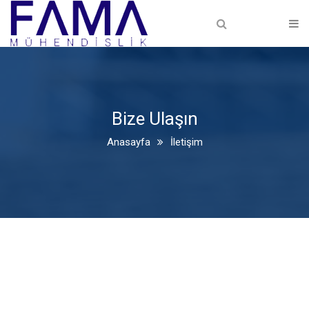
Anasayfa
Hakkımızda
Hakkımızda
Bize Ulaşın
Faaliyet Alanlarımız
Anasayfa
İletişim
PROJE HİZMETLERİ
MÜŞAVİRLİK
TAAHHÜT
Projelerimiz
Devam Eden Projelerimiz
Tamamlanan Projeler