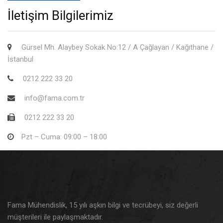
İletişim Bilgilerimiz
Gürsel Mh. Alaybey Sokak No:12 / A Çağlayan / Kağıthane /
İstanbul
0212 222 33 20
info@fama.com.tr
0212 222 33 20
Pzt – Cuma: 09:00 – 18:00
Fama Mühendislik, 15 yılı aşkın bilgi ve tecrübeyi, siz değerli
müşterileri ile paylaşmaktadır.