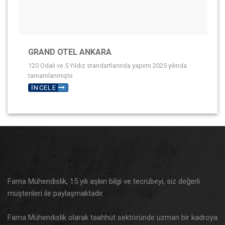
GRAND OTEL ANKARA
120 Odalı ve 5 Yıldız standartlarında yapımı 2025 yılında
tamamlanmıştır.
İNCELE
Fama Mühendislik, 15 yılı aşkın bilgi ve tecrübeyi, siz değerli
müşterileri ile paylaşmaktadır.
Fama Mühendislik olarak taahhüt sektöründe uzman bir kadroya