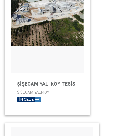
ŞİŞECAM YALI KÖY TESİSİ
ŞİŞECAM YALIKÖY
İNCELE