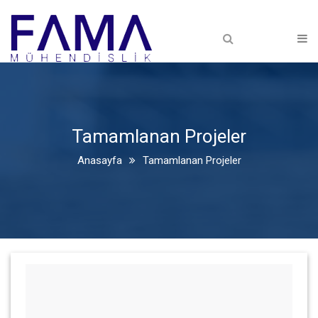
Anasayfa
Hakkımızda
Hakkımızda
Faaliyet Alanlarımız
Tamamlanan Projeler
PROJE HİZMETLERİ
Anasayfa
Tamamlanan Projeler
MÜŞAVİRLİK
TAAHHÜT
Projelerimiz
Devam Eden Projelerimiz
Tamamlanan Projeler