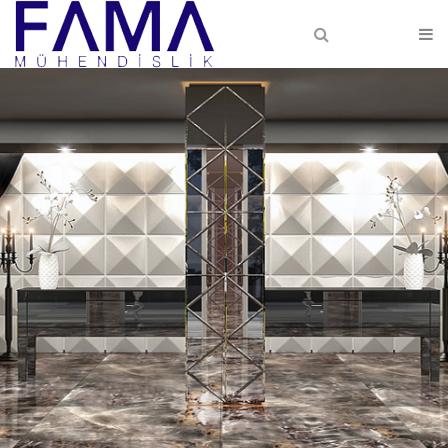
Anasayfa
Hakkımızda
Hakkımızda
Faaliyet Alanlarımız
PROJE HİZMETLERİ
MÜŞAVİRLİK
TAAHHÜT
Projelerimiz
Devam Eden Projelerimiz
Tamamlanan Projeler