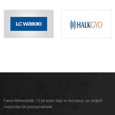
Fama Mühendislik, 15 yılı aşkın bilgi ve tecrübeyi, siz değerli
müşterileri ile paylaşmaktadır.